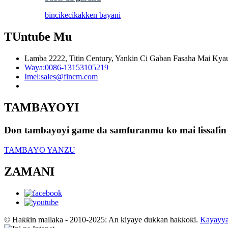
bincike
cikakken bayani
TUntuɓe Mu
Lamba 2222, Titin Century, Yankin Ci Gaban Fasaha Mai Kyau
Waya:
0086-13153105219
Imel:
sales@fincm.com
TAMBAYOYI
Don tambayoyi game da samfuranmu ko mai lissafin f
TAMBAYO YANZU
ZAMANI
© Haƙƙin mallaka - 2010-2025: An kiyaye dukkan haƙƙoƙi.
Kayayya