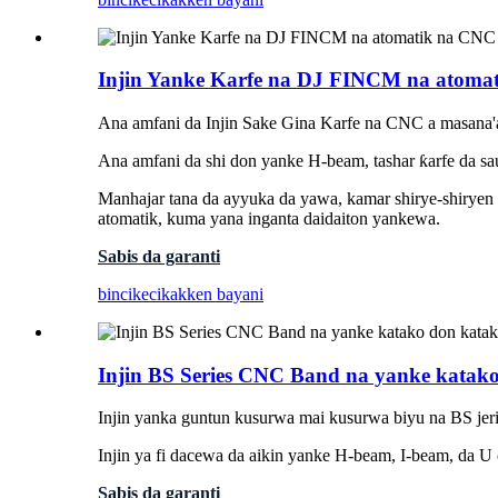
Injin Yanke Karfe na DJ FINCM na atoma
Ana amfani da Injin Sake Gina Karfe na CNC a masana'a
Ana amfani da shi don yanke H-beam, tashar ƙarfe da s
Manhajar tana da ayyuka da yawa, kamar shirye-shiryen s
atomatik, kuma yana inganta daidaiton yankewa.
Sabis da garanti
bincike
cikakken bayani
Injin BS Series CNC Band na yanke katak
Injin yanka guntun kusurwa mai kusurwa biyu na BS jeri
Injin ya fi dacewa da aikin yanke H-beam, I-beam, da U 
Sabis da garanti