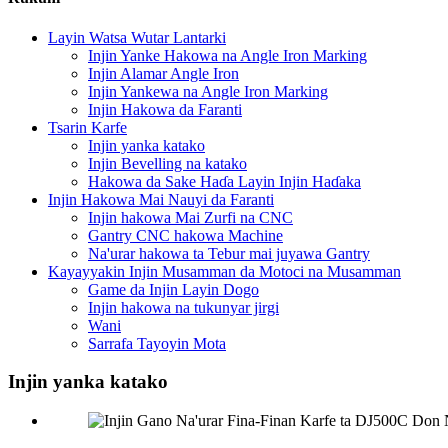
Layin Watsa Wutar Lantarki
Injin Yanke Hakowa na Angle Iron Marking
Injin Alamar Angle Iron
Injin Yankewa na Angle Iron Marking
Injin Hakowa da Faranti
Tsarin Karfe
Injin yanka katako
Injin Bevelling na katako
Hakowa da Sake Haɗa Layin Injin Haɗaka
Injin Hakowa Mai Nauyi da Faranti
Injin hakowa Mai Zurfi na CNC
Gantry CNC hakowa Machine
Na'urar hakowa ta Tebur mai juyawa Gantry
Kayayyakin Injin Musamman da Motoci na Musamman
Game da Injin Layin Dogo
Injin hakowa na tukunyar jirgi
Wani
Sarrafa Tayoyin Mota
Injin yanka katako