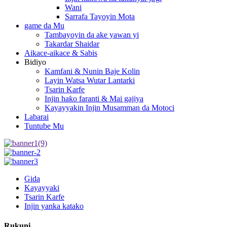
Wani
Sarrafa Tayoyin Mota
game da Mu
Tambayoyin da ake yawan yi
Takardar Shaidar
Aikace-aikace & Sabis
Bidiyo
Kamfani & Nunin Baje Kolin
Layin Watsa Wutar Lantarki
Tsarin Karfe
Injin haƙo faranti & Mai gajiya
Kayayyakin Injin Musamman da Motoci
Labarai
Tuntube Mu
Gida
Kayayyaki
Tsarin Karfe
Injin yanka katako
Rukuni