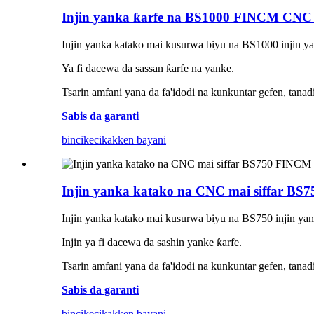
Injin yanka ƙarfe na BS1000 FINCM CNC 
Injin yanka katako mai kusurwa biyu na BS1000 injin y
Ya fi dacewa da sassan ƙarfe na yanke.
Tsarin amfani yana da fa'idodi na kunkuntar gefen, tanad
Sabis da garanti
bincike
cikakken bayani
Injin yanka katako na CNC mai siffar BS7
Injin yanka katako mai kusurwa biyu na BS750 injin ya
Injin ya fi dacewa da sashin yanke ƙarfe.
Tsarin amfani yana da fa'idodi na kunkuntar gefen, tanad
Sabis da garanti
bincike
cikakken bayani