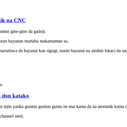
tik na CNC
ntun gine-gine da gadoji.
auran bayanan martaba makamantan su.
arrafawa da bayanai kan sigogi, nunin bayanai na ainihin lokaci da s
o don katako
n injin yanka guntun guntun guntu ne mai kama da na atomatik kuma m
channel steel.