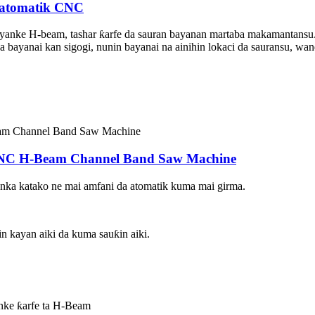
 atomatik CNC
anke H-beam, tashar ƙarfe da sauran bayanan martaba makamantansu
a bayanai kan sigogi, nunin bayanai na ainihin lokaci da sauransu, wa
CNC H-Beam Channel Band Saw Machine
anka katako ne mai amfani da atomatik kuma mai girma.
in kayan aiki da kuma sauƙin aiki.