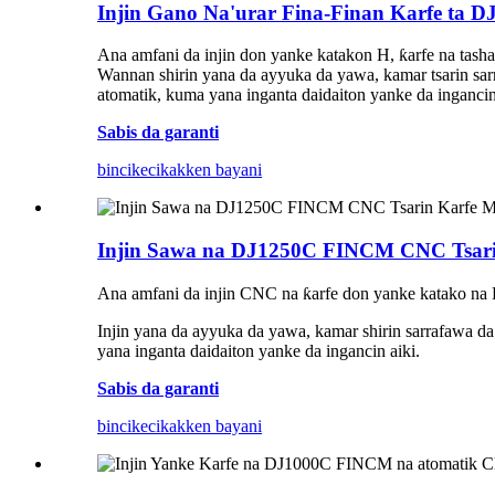
Injin Gano Na'urar Fina-Finan Karfe ta
Ana amfani da injin don yanke katakon H, ƙarfe na tash
Wannan shirin yana da ayyuka da yawa, kamar tsarin sarr
atomatik, kuma yana inganta daidaiton yanke da ingancin
Sabis da garanti
bincike
cikakken bayani
Injin Sawa na DJ1250C FINCM CNC Tsari
Ana amfani da injin CNC na ƙarfe don yanke katako na 
Injin yana da ayyuka da yawa, kamar shirin sarrafawa da
yana inganta daidaiton yanke da ingancin aiki.
Sabis da garanti
bincike
cikakken bayani