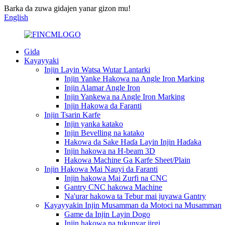
Barka da zuwa gidajen yanar gizon mu!
English
Gida
Kayayyaki
Injin Layin Watsa Wutar Lantarki
Injin Yanke Hakowa na Angle Iron Marking
Injin Alamar Angle Iron
Injin Yankewa na Angle Iron Marking
Injin Hakowa da Faranti
Injin Tsarin Karfe
Injin yanka katako
Injin Bevelling na katako
Hakowa da Sake Haɗa Layin Injin Haɗaka
Injin hakowa na H-beam 3D
Hakowa Machine Ga Karfe Sheet/Plain
Injin Hakowa Mai Nauyi da Faranti
Injin hakowa Mai Zurfi na CNC
Gantry CNC hakowa Machine
Na'urar hakowa ta Tebur mai juyawa Gantry
Kayayyakin Injin Musamman da Motoci na Musamman
Game da Injin Layin Dogo
Injin hakowa na tukunyar jirgi