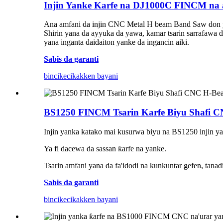
Injin Yanke Karfe na DJ1000C FINCM na
Ana amfani da injin CNC Metal H beam Band Saw don y
Shirin yana da ayyuka da yawa, kamar tsarin sarrafawa d
yana inganta daidaiton yanke da ingancin aiki.
Sabis da garanti
bincike
cikakken bayani
BS1250 FINCM Tsarin Karfe Biyu Shafi 
Injin yanka katako mai kusurwa biyu na BS1250 injin y
Ya fi dacewa da sassan ƙarfe na yanke.
Tsarin amfani yana da fa'idodi na kunkuntar gefen, tanad
Sabis da garanti
bincike
cikakken bayani