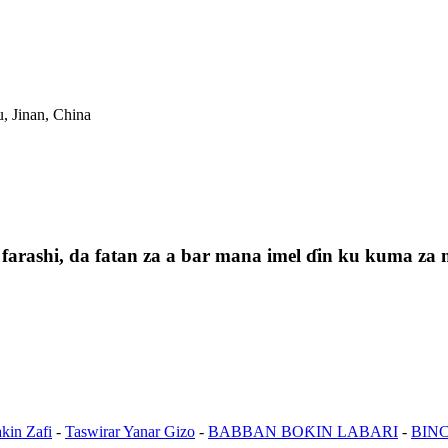
, Jinan, China
arashi, da fatan za a bar mana imel ɗin ku kuma za 
kin Zafi
-
Taswirar Yanar Gizo
-
BABBAN BOƘIN LABARI
-
BIN