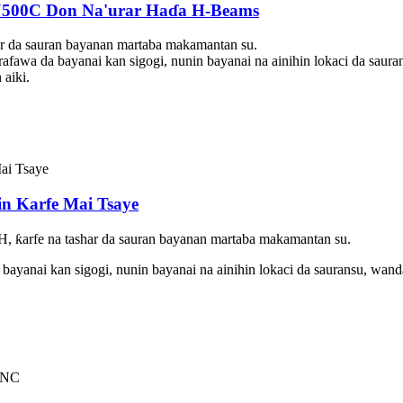
 DJ500C Don Na'urar Haɗa H-Beams
ar da sauran bayanan martaba makamantan su.
afawa da bayanai kan sigogi, nunin bayanai na ainihin lokaci da saur
 aiki.
n Karfe Mai Tsaye
H, ƙarfe na tashar da sauran bayanan martaba makamantan su.
 bayanai kan sigogi, nunin bayanai na ainihin lokaci da sauransu, wan