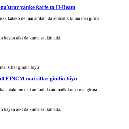
na'urar yanke ƙarfe ta H-Beam
anka katako ne mai amfani da atomatik kuma mai girma.
in kayan aiki da kuma sauƙin aiki.
50 FINCM mai siffar gindin biyu
nka katako ne mai amfani da atomatik kuma mai girma.
in kayan aiki da kuma sauƙin aiki.